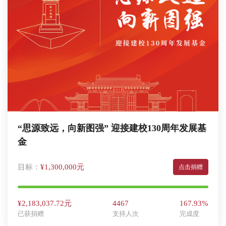
“思源致远，向新图强” 迎接建校130周年发展基
金
目标：
¥1,300,000元
点击捐赠
¥2,183,037.72元
4467
167.93%
已获捐赠
支持人次
完成度